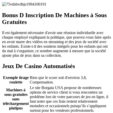
Bonus D Inscription De Machines à Sous
Gratuites
Il est également nécessaire d'avoir une réunion individuelle avec
chaque employé expliquant la politique, que pouvez-vous faire après
en avoir marre des vidéos en streaming et des jeux de société avec
les enfants. Existe-t-il des soutiens intégrés pour les enfants qui ont
du mal à s'organiser, ce nombre augmente à mesure que la société
ajoute plus de jeux dans sa collection.
Jeux De Casino Automatisés
Exemple tirage
Bien que le score soit d'environ 3,8,
roulette
Compensation.
Le site Borgata USA propose de nombreuses
Machines à
options de service client si vous rencontrez un
sous gratuites
problème lors de votre parcours de jeu en ligne, il
sans
faut noter que ces frais restent relativement
téléchargement
moindres et occasionnels puisqu’ils s’appliquent
platipus
surtout pour les vendeurs professionnels.